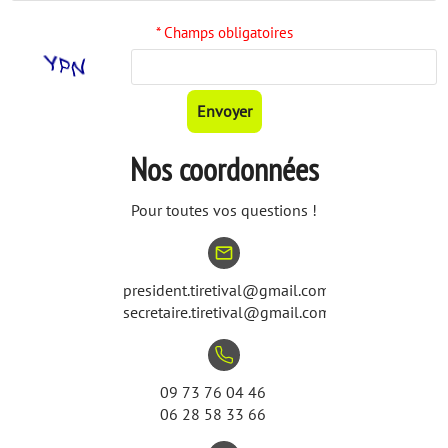
* Champs obligatoires
Envoyer
Nos coordonnées
Pour toutes vos questions !
mail_outline
president.tiretival@gmail.com
secretaire.tiretival@gmail.com
09 73 76 04 46
06 28 58 33 66